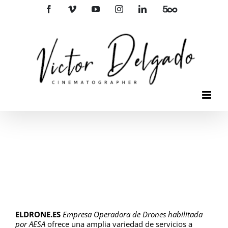
Saltar
Facebook
Vimeo
YouTube
Instagram
LinkedIn
500px
al
contenido
ELDRONE.ES
Empresa Operadora de Drones habilitada
por AESA
ofrece una amplia variedad de servicios a