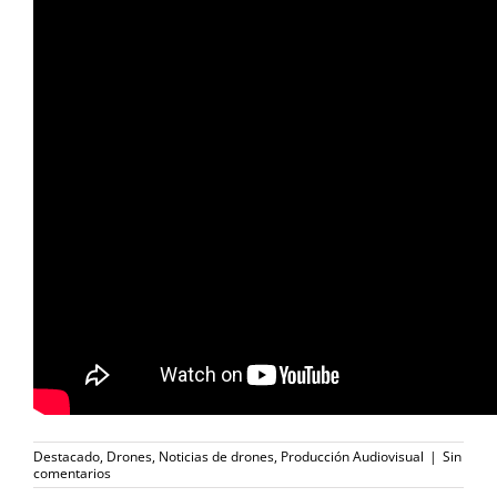
Destacado
,
Drones
,
Noticias de drones
,
Producción Audiovisual
|
Sin
comentarios