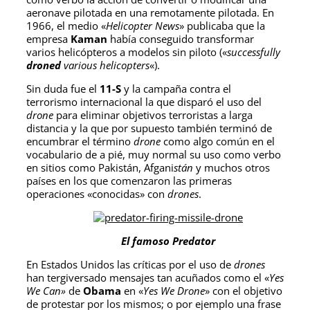
aeronave pilotada en una remotamente pilotada. En
1966, el medio «
Helicopter News
» publicaba que la
empresa
Kaman
había conseguido transformar
varios helicópteros a modelos sin piloto («
successfully
droned
various helicopters
«).
Sin duda fue el
11-S
y la campaña contra el
terrorismo internacional la que disparó el uso del
drone
para eliminar objetivos terroristas a larga
distancia y la que por supuesto también terminó de
encumbrar el término
drone
como algo común en el
vocabulario de a pié, muy normal su uso como verbo
en sitios como Pakistán, Afgani
stán
y muchos otros
países en los que comenzaron las primeras
operaciones «conocidas» con
drones
.
El famoso Predator
En Estados Unidos las críticas por el uso de
drones
han tergiversado mensajes tan acuñados como el «
Yes
We Can»
de
Obama
en «
Yes We Drone
» con el objetivo
de protestar por los mismos; o por ejemplo una frase