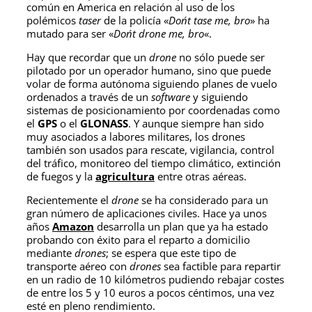
común en America en relación al uso de los
polémicos
taser
de la policía «
Don´t tase me, bro
» ha
mutado para ser «
Don´t drone me, bro
«.
Hay que recordar que un
drone
no sólo puede ser
pilotado por un operador humano, sino que puede
volar de forma autónoma siguiendo planes de vuelo
ordenados a través de un
software
y siguiendo
sistemas de posicionamiento por coordenadas como
el
GPS
o el
GLONASS
. Y aunque siempre han sido
muy asociados a labores militares, los drones
también son usados para rescate, vigilancia, control
del tráfico, monitoreo del tiempo climático, extinción
de fuegos y la
agricultura
entre otras aéreas.
Recientemente el
drone
se ha considerado para un
gran número de aplicaciones civiles. Hace ya unos
años
Amazon
desarrolla un plan que ya ha estado
probando con éxito para el reparto a domicilio
mediante
drones
; se espera que este tipo de
transporte aéreo con
drones
sea factible para repartir
en un radio de 10 kilómetros pudiendo rebajar costes
de entre los 5 y 10 euros a pocos céntimos, una vez
esté en pleno rendimiento.