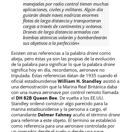
manejadas por radio control tienen muchas
aplicaciones, civiles y militares. Algún día
guiarán desde naves nodrizas enormes
flotas de larga distancia y transportaran
cargas a través de continentes y océanos.
Drones de larga distancia armados con
bombas atómicas volarán y bombardearán
sus objetivos a la perfección
«
Existen otras referencias a la palabra
drone
como
abeja, pero éstas ya son las propias de la evolución
de la palabra para significar lo que la palabra
drone
significa hoy en día, recordamos, aeronave no
tripulada. Éstas referencias datan de 1935 cuando el
oficial estadounidense
William H. Standley
asistió a
una demostración que la Marina Real Británica daba
con una nueva aeronave por control remoto llamada
el
DH 82B Queen Bee
. De vuelta a los EE.UU.
Standley ordenó construir algo parecido para la
marina estadounidense y la persona a cargo, el
comandante
Delmer Fahney
acuño el término
drone
para referirse a este objeto. El termino se estableció
como referencia para una aeronave controlada por
un operador desde el suelo o desde una nave