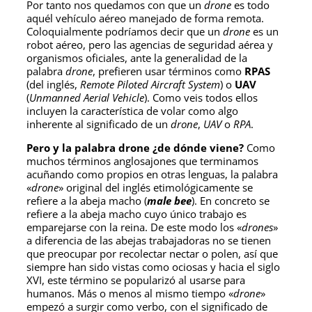
Por tanto nos quedamos con que un
drone
es todo
aquél vehículo aéreo manejado de forma remota.
Coloquialmente podríamos decir que un
drone
es un
robot aéreo, pero las agencias de seguridad aérea y
organismos oficiales, ante la generalidad de la
palabra
drone
, prefieren usar términos como
RPAS
(del inglés,
Remote Piloted Aircraft System
) o
UAV
(
Unmanned Aerial Vehicle
). Como veis todos ellos
incluyen la característica de volar como algo
inherente al significado de un
drone
,
UAV
o
RPA
.
Pero y la palabra drone ¿de dónde viene?
Como
muchos términos anglosajones que terminamos
acuñando como propios en otras lenguas, la palabra
«
drone
» original del inglés etimológicamente se
refiere a la abeja macho (
male bee
). En concreto se
refiere a la abeja macho cuyo único trabajo es
emparejarse con la reina. De este modo los «
drones
»
a diferencia de las abejas trabajadoras no se tienen
que preocupar por recolectar nectar o polen, así que
siempre han sido vistas como ociosas y hacia el siglo
XVI, este término se popularizó al usarse para
humanos. Más o menos al mismo tiempo «
drone
»
empezó a surgir como verbo, con el significado de